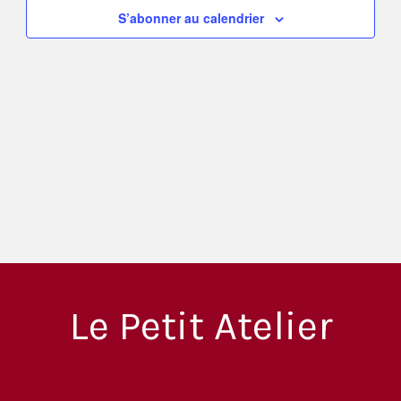
vues
S’abonner au calendrier
Évènement
Le Petit Atelier