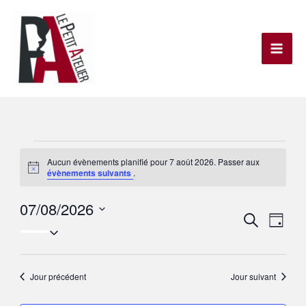
Aller
au
contenu
Évènements
Aucun évènements planifié pour 7 août 2026. Passer aux
Notice
évènements suivants
.
for
7
07/08/2026
Recherche
Recherche
Navig
août
Jour
Sélectionnez
et
de
2026
une
navigation
vues
date.
Jour précédent
Jour suivant
de
Évèn