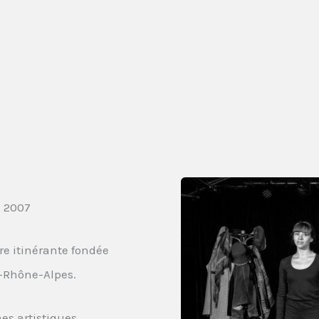
n 2007
re itinérante fondée
e-Rhône-Alpes.
es artistiques