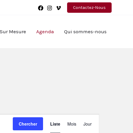
Contactez-Nous
 Sur Mesure
Agenda
Qui sommes-nous
Navigation
Chercher
Liste
Mois
Jour
de