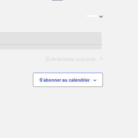
vues
Évènement
Évènements
suivants
S’abonner au calendrier