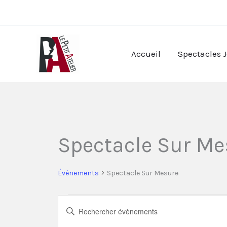
Aller
au
contenu
Accueil
Spectacles 
Spectacle Sur Me
Évènements
Évènements
Spectacle Sur Mesure
Recherche
Saisir
et
mot-